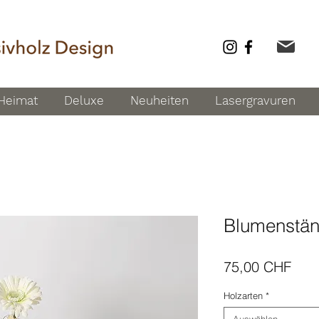
Heimat
Deluxe
Neuheiten
Lasergravuren
Blumenstä
Prei
75,00 CHF
Holzarten
*
Auswählen