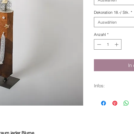
Dekoration 18.-/ Stk.
*
Auswählen
Anzahl
*
In
Infos:
Nussbaum ca. 6x6
Höhe 38 cm
Bandsägeschnitt, ge
inkl. Reagenzglas
Traum jeder Blume.