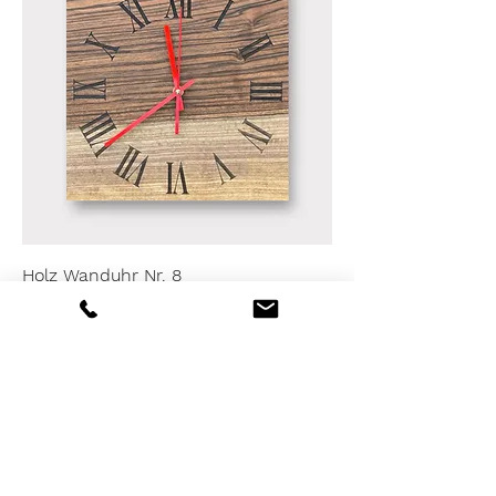
Holz Wanduhr Nr. 8
Preis
380,00 CHF