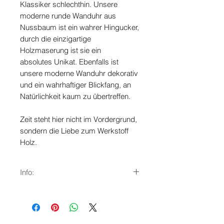
Klassiker schlechthin. Unsere
moderne runde Wanduhr aus
Nussbaum ist ein wahrer Hingucker,
durch die einzigartige
Holzmaserung ist sie ein
absolutes Unikat. Ebenfalls ist
unsere moderne Wanduhr dekorativ
und ein wahrhaftiger Blickfang, an
Natürlichkeit kaum zu übertreffen.
Zeit steht hier nicht im Vordergrund,
sondern die Liebe zum Werkstoff
Holz.
Info:
Schleichendes Funk-Uhrwerk (kein
Ticken)
Ostschweizer Nussbaum, geölt
MDF schwarz (mitteldichte