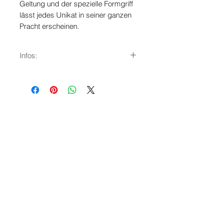
Geltung und der spezielle Formgriff
lässt jedes Unikat in seiner ganzen
Pracht erscheinen.
Infos:
Ostschweizer Nussbaum
Risse und Aeste z.T. schwarz
geschlossen
naturgeölt
Masse l 77 b 23 cm
bestellen Sie zur Pflege unserer
Servierbretter eine
Massivholz-
Butter
dazu
bitte beachten Sie meine
Pflegeanleitung