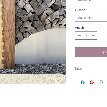
Grösse
*
Auswählen
Anzahl
*
In
Infos:
Ostschweizer Nus
Risse und Aeste z.T
naturgeölt
Masse l 87 b 20 cm
Inkl. 9 Schnapsgläs
bestellen Sie zur Pfl