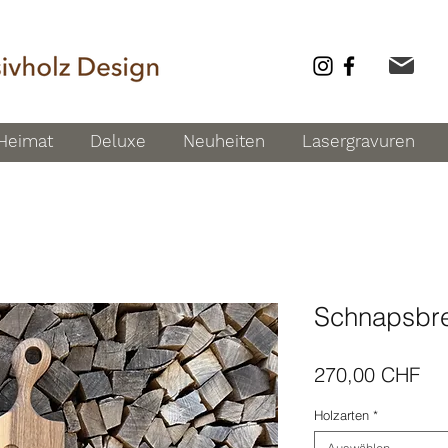
Heimat
Deluxe
Neuheiten
Lasergravuren
Schnapsbret
Pre
270,00 CHF
Holzarten
*
Auswählen