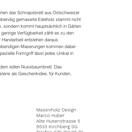
Massivholz-Butter
d
bitte beachten Sie 
chen das Schnapsbrett aus Ostschweizer
ebendig gemaserte Edelholz stammt nicht
, sondern kommt hauptsächlich in Gärten
 geringe Verfügbarkeit zählt es zu den
er Handarbeit entstehen daraus
e lebendigen Maserungen kommen dabei
ezielle Formgriff lässt jedes Unikat in
it dem edlen Nussbaumbrett. Das
estens als Geschenkidee, für Kunden,
Massivholz Design
Marco Huber
Alte Husenstrasse 5
9533 Kirchberg SG